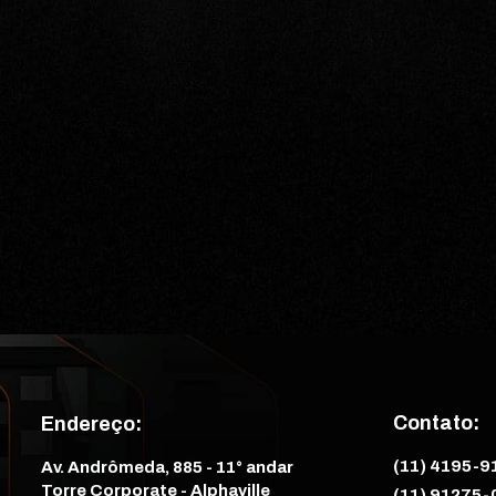
Contato:
Endereço:
(11) 4195-9
Av. Andrômeda, 885
 - 
11° andar 
Torre Corporate - Alphaville
(11) 
91275-