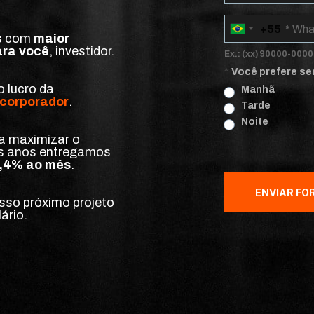
+55
B
s com 
maior 
r
a
ara você
, investidor.
z
Ex.: (xx) 90000-0000
i
l
*
Você prefere se
+
5
o lucro da 
Manhã
5
corporador
.
Tarde
Noite
 maximizar o 
mos anos entregamos
 2,4% ao mês
.
ENVIAR FO
so próximo projeto 
ário.